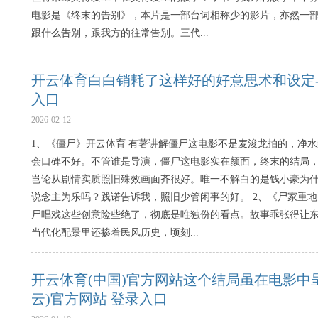
电影是《终末的告别》，本片是一部台词相称少的影片，亦然一
跟什么告别，跟我方的往常告别。三代...
开云体育白白销耗了这样好的好意思术和设定-ka
入口
2026-02-12
1、《僵尸》开云体育 有著讲解僵尸这电影不是麦浚龙拍的，净
会口碑不好。不管谁是导演，僵尸这电影实在颜面，终末的结局
岂论从剧情实质照旧殊效画面齐很好。唯一不解白的是钱小豪为
说念主为乐吗？践诺告诉我，照旧少管闲事的好。 2、《尸家重地
尸唱戏这些创意险些绝了，彻底是唯独份的看点。故事乖张得让
当代化配景里还掺着民风历史，顷刻...
开云体育(中国)官方网站这个结局虽在电影中呈现
云)官方网站 登录入口