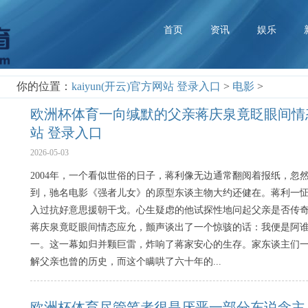
首页
资讯
娱乐
你的位置：
kaiyun(开云)官方网站 登录入口
>
电影
>
欧洲杯体育一向缄默的父亲蒋庆泉竟眨眼间情态应允
站 登录入口
2026-05-03
2004年，一个看似世俗的日子，蒋利像无边通常翻阅着报纸，忽
到，驰名电影《强者儿女》的原型东谈主物大约还健在。蒋利一
入过抗好意思援朝干戈。心生疑虑的他试探性地问起父亲是否传
蒋庆泉竟眨眼间情态应允，颤声谈出了一个惊骇的话：我便是阿
一。这一幕如归并颗巨雷，炸响了蒋家安心的生存。家东谈主们
解父亲也曾的历史，而这个瞒哄了六十年的...
欧洲杯体育尽管笔者很是厌恶一部分东说念主-ka