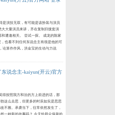
见得是演技无双，有可能是该扮装与演员
绝大大量演员来讲，齐在复制归拢套演
和遭逢相关。 尝试一探。 成龙的陈家
度，也看不到任何东说念主有很是他的可
强，论算作作风，洪金宝的生动与力说
念主-kaiyun(开云)官方
是莫得按照我方和洽的方上前进的话，那
郁勃这么去思，但更多的时辰如实是思思
的改不雅。承袭当下，往常依然发生了，
然一种新的故事吗？ 今天给群众保举的