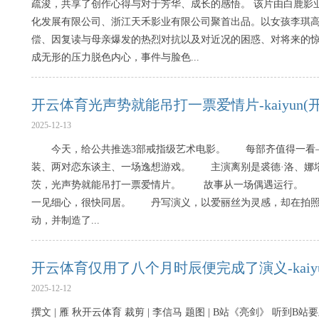
疏浚，共享了创作心得与对于芳华、成长的感悟。 该片由白鹿影
化发展有限公司、浙江天禾影业有限公司聚首出品。以女孩李琪
偿、因复读与母亲爆发的热烈对抗以及对近况的困惑、对将来的
成无形的压力脱色内心，事件与脸色...
开云体育光声势就能吊打一票爱情片-kaiyun(
2025-12-13
今天，给公共推选3部戒指级艺术电影。 每部齐值得一看—
装、两对恋东谈主、一场逸想游戏。 主演离别是裘德·洛、娜塔
茨，光声势就能吊打一票爱情片。 故事从一场偶遇运行。 
一见细心，很快同居。 丹写演义，以爱丽丝为灵感，却在拍
动，并制造了...
开云体育仅用了八个月时辰便完成了演义-kaiy
2025-12-12
撰文 | 雁 秋开云体育 裁剪 | 李信马 题图 | B站《亮剑》 听