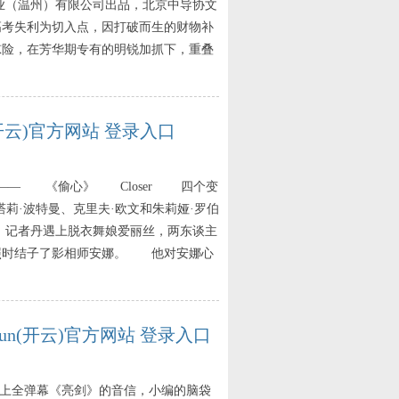
业（温州）有限公司出品，北京中导协文
高考失利为切入点，因打破而生的财物补
惊险，在芳华期专有的明锐加抓下，重叠
开云)官方网站 登录入口
— 《偷心》 Closer 四个变
莉·波特曼、克里夫·欧文和朱莉娅·罗伯
记者丹遇上脱衣舞娘爱丽丝，两东谈主
照时结子了影相师安娜。 他对安娜心
un(开云)官方网站 登录入口
到B站要上全弹幕《亮剑》的音信，小编的脑袋