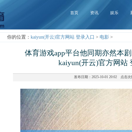
首页
资讯
娱乐
你的位置：
kaiyun(开云)官方网站 登录入口
>
电影
>
体育游戏app平台他同期亦然本
kaiyun(开云)官方网
发布日期：2025-10-01 20:02 点击次