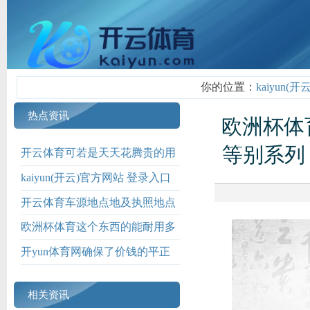
你的位置：
kaiyun
热点资讯
欧洲杯体
等别系列！
开云体育可若是天天花腾贵的用
车老本-kaiyun(开云)官方网站 登
kaiyun(开云)官方网站 登录入口
录入口
电机马力宙行星Y齿轮是1.1kw-
开云体育车源地点地及执照地点
kaiy
地均为湖南长沙-kaiyun(开云)官
欧洲杯体育这个东西的能耐用多
方网站 登录入
永劫期会受到许多方面的影响哦-
开yun体育网确保了价钱的平正
kaiyun(开云)官
性和透明性-kaiyun(开云)官方网
站 登录入口
相关资讯