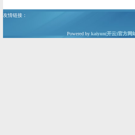
友情链接：
Powered by
kaiyun(开云)官方