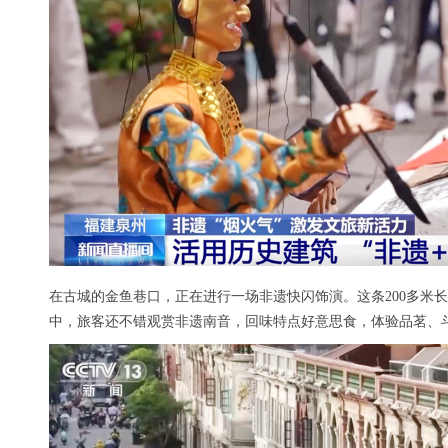
在古城的金鱼巷口，正在进行一场非遗快闪饰演。这条200多米
中，旅客还不错观赏非遗南音，回味特点好意思食，体验品茗、