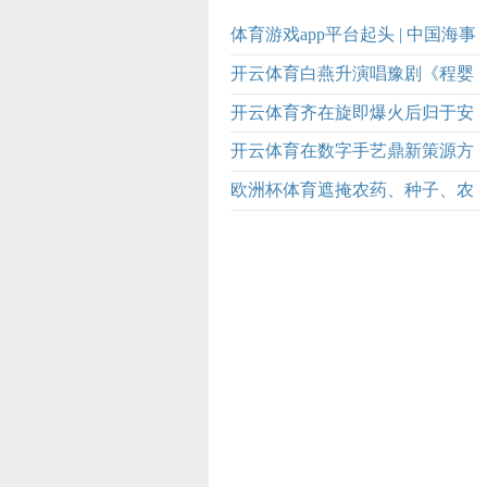
体育游戏app平台起头 | 中国海事
局审核 | 陈鹏裁剪 | 郭庆娜-k
开云体育白燕升演唱豫剧《程婴
救孤》-kaiyun(开云)官方网站 登
开云体育齐在旋即爆火后归于安
录入口
心-kaiyun(开云)官方网站 登录入
开云体育在数字手艺鼎新策源方
口
面-kaiyun(开云)官方网站 登录入
欧洲杯体育遮掩农药、种子、农
口
机、肥料等农业分娩枢纽品类-
kaiyun(开云)官方