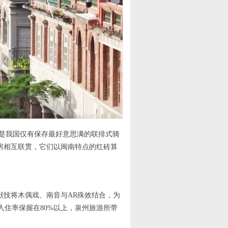
路是我国仅有保存最好意思满的联排式骑
房相互联贯，它们以闽南特点的红砖算
献技将木偶戏、南音与AR殊效结合，为
宿入住率保握在80%以上，泉州旅游所带