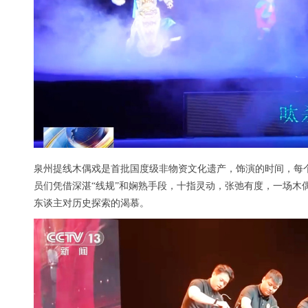
泉州提线木偶戏是首批国度级非物资文化遗产，饰演的时间，每个
员们凭借深湛“线规”和娴熟手段，十指灵动，张弛有度，一场木
东谈主对历史探索的渴慕。