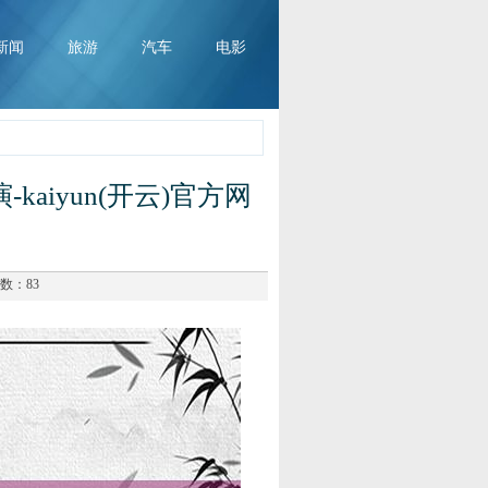
新闻
旅游
汽车
电影
aiyun(开云)官方网
次数：83