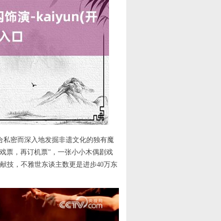
合私密而深入地发掘非遗文化的独有魔
戏票，再订机票”，一张小小木偶剧戏
献技，不雅世东谈主数更是进步40万东