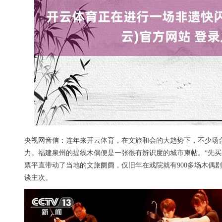
央视网音信：连年来开云体育，在文旅和会的大趋势下，不少场
力。福建泉州的提线木偶便是一张很有辨识度的城市柬帖。“先买
票平直带动了当地的文旅阛阓，仅旧年在戏院就有900多场木偶剧
谈主次。