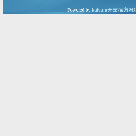
Powered by
kaiyun(开云)官方