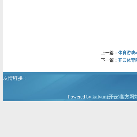
上一篇：
体育游戏a
下一篇：
开云体育同比
友情链接：
Powered by
kaiyun(开云)官方