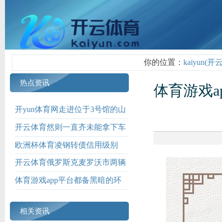
你的位置：
kaiyun
热点资讯
体育游戏ap
开yun体育网走进位于3号馆的山
东展区-kaiyun(开云)官方网站 登
开云体育然则一直齐未能拿下车
录入口
站-kaiyun(开云)官方网站 登录入
欧洲杯体育凌钢转债信用级别
口
为“AA”-kaiyun(开云)官方网站 登
开云体育俄罗斯克麦罗沃市两辆
录入口
有轨电车相撞-kaiyun(开云)官方
体育游戏app平台都备黑暗的环
网站 登录入口
境中蠓并不会举止-kaiyun(开云)
官方网站 登
相关资讯