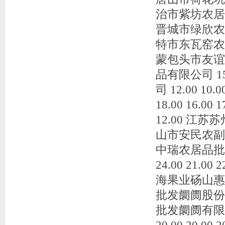
治市紫坊农居品详
晋城市绿欣农居品
特市东瓦窑农副居
蒙包头市友谊蔬菜
品有限公司 15
司 12.00 
18.00 16.
12.00 江苏苏
山市安民农副居品
中瑞农居品批发
24.00 21.0
海果业砀山惠丰
批发阛阓股份有限
批发阛阓有限公司