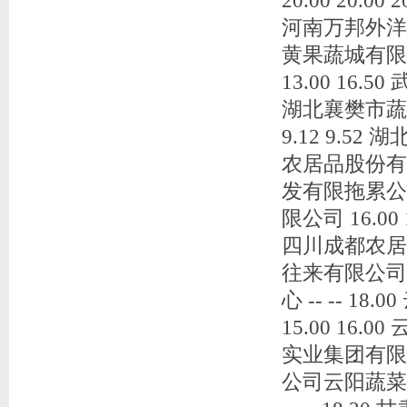
20.00 20.
河南万邦外洋农居
黄果蔬城有限公司
13.00 16.
湖北襄樊市蔬菜批
9.12 9.52
农居品股份有限公
发有限拖累公司 
限公司 16.00 
四川成都农居品中
往来有限公司 1
心 -- -- 
15.00 16.
实业集团有限公司
公司云阳蔬菜批