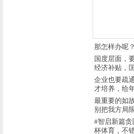
那怎样办呢
国度层面，
经济补贴，
企业也要疏
才培养，给
最重要的如
别把我方局
#智启新篇贪
杯体育，不