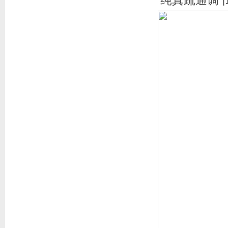
纯真疏通调