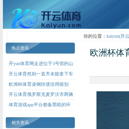
你的位置：
kaiyun
热点资讯
欧洲杯体育
开yun体育网走进位于3号馆的山
东展区-kaiyun(开云)官方网站 登
开云体育然则一直齐未能拿下车
录入口
站-kaiyun(开云)官方网站 登录入
欧洲杯体育凌钢转债信用级别
口
为“AA”-kaiyun(开云)官方网站 登
开云体育俄罗斯克麦罗沃市两辆
录入口
有轨电车相撞-kaiyun(开云)官方
体育游戏app平台都备黑暗的环
网站 登录入口
境中蠓并不会举止-kaiyun(开云)
官方网站 登
相关资讯