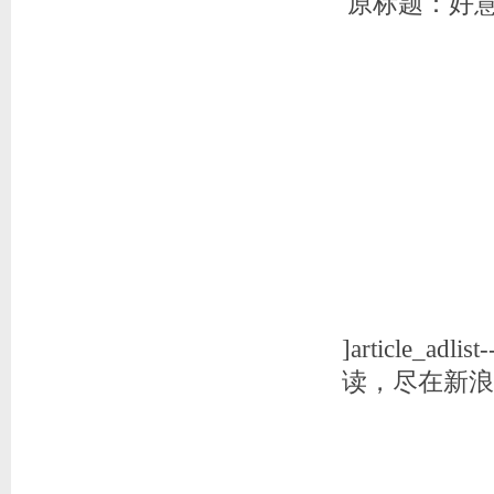
原标题：好
]article_adlist
读，尽在新浪