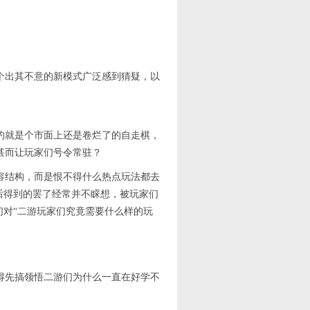
这个出其不意的新模式广泛感到猜疑，以
约就是个市面上还是卷烂了的自走棋，
甚而让玩家们号令常驻？
容结构，而是恨不得什么热点玩法都去
后得到的罢了经常并不睬想，被玩家们
们对“二游玩家们究竟需要什么样的玩
得先搞领悟二游们为什么一直在好学不