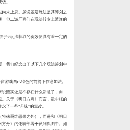
便饭。
也尚未止息。虽说基建玩法是其筹划之
通，但二游厂商们在玩法转变上遭逢的
游行径玩法获取的奏效便具有着一定的
授，我们纪念出了以下几个玩法筹划中
在保留游戏自己特色的前提下作念加法。
来说照实还是不存在什么新意了，而
里。关于《明日方舟》而言，最中枢的
念了一些“舟味”的窜改。
（特殊羁绊恶果之外），而是和《明日
日方舟》的逻辑部署干员到舆图中。如