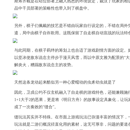
斯筹齐截是在站位部署上融入熟悉的环境设定，裁汰了玩家的相
品中干员部署的策略性也带入到了棋盘中。
另外，棋子们佩戴的技艺是不错由玩家自行设定的，不错在局外
遣，局中由棋子自诈欺用。这既保留了自走棋自动宣战的玩法特
与此同期，在棋子羁绊的筹划上也合适了游戏剧情方面的设定。如
以坚冰使敌东说念主停步于漫天风雪，而以中原文雅为配景的“大
解炎火，糟蹋敌东说念主的攻势。
天然这条龙动起来酷似另一种心爱蠕动的虫豸幼虫就是了
因此，卫戍公约不仅玄机融入了自走棋的游戏特色，还能兼顾施
1+1大于2的恶果，更是将《明日方舟》的故事设定具象化，让
成了一次奏效的“缝合”。
缝玩法其实并不特殊。在市面上游戏玩法已弥漫丰富的情况下，
玩法就是二游们概况径直化用的素材，这无可厚非，问题的要道