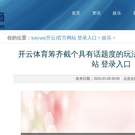
首页
资讯
娱乐
你的位置：
kaiyun(开云)官方网站 登录入口
>
娱乐
>
开云体育筹齐截个具有话题度的玩法-k
站 登录入口
发布日期：2026-05-08 09:00 点击次