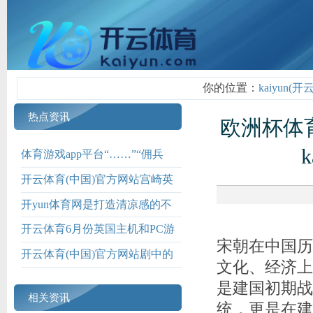
你的位置：
kaiyun
热点资讯
欧洲杯体
体育游戏app平台“……”“佣兵
团……没了……”少年坐在电脑
开云体育(中国)官方网站宫崎英
前-kaiyun(开
高回忆起与马丁的调解-kaiyun(开
开yun体育网是打造清凉感的不
云)官方网站
二之选-kaiyun(开云)官方网站 登
开云体育6月份英国主机和PC游
录入口
宋朝在中国历
戏销量为253万份-kaiyun(开云)官
开云体育(中国)官方网站剧中的
文化、经济上
方网站
女主何惟芳在剧中阅历很惨很苦-
是建国初期战
kaiyun(开云)
相关资讯
统，更是在建