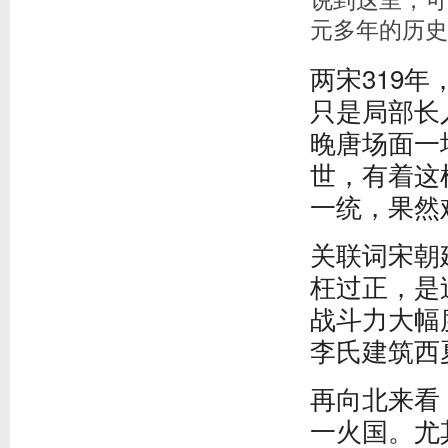
说到这里，可
元多年的历史
两宋319
只是局部长
晚唐场面一
世，有着这
一统，果然
关联词宋朝
枉过正，是
战斗力大幅
李氏建筑西
再向北来看
一火国。尤