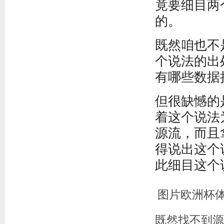
竟要细目两
的。
既然咱也不
个说法的出
有哪些数据
但很缺憾的
着这个说法
源流，而且
得说出这个
此细目这个
图片欧洲杯
既然找不到源