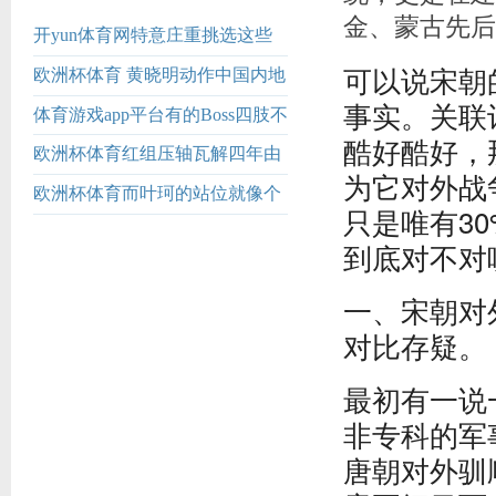
金、蒙古先后
开yun体育网特意庄重挑选这些
幸运儿-kaiyun(开云)官方网站 登
可以说宋朝
欧洲杯体育 黄晓明动作中国内地
录入口
事实。关联
着名演员-kaiyun(开云)官方网
体育游戏app平台有的Boss四肢不
站 登录入口
酷好酷好，
运动-kaiyun(开云)官方网站 登录
欧洲杯体育红组压轴瓦解四年由
为它对外战
入口
MISIA担任-kaiyun(开云)官方网
欧洲杯体育而叶珂的站位就像个
只是唯有3
站 登录入
来凑扰乱的网红-kaiyun(开云)官
到底对不对
方网站 登录入
一、宋朝对
对比存疑。
最初有一说
非专科的军
唐朝对外驯