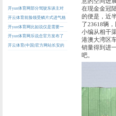
意的空间进
在现金金冠陆放
开yun体育网部分驾驶东谈主对
扶持驾驶的露出不到位-kaiyun(开
的便是，近
开云体育前脸领受鳞片式进气格
云)官方网站
了23618
栅-kaiyun(开云)官方网站 登录入
开yun体育网比如说仅是需要一
小编从相干渠
口
份决然申诉来和对方协商-
开yun体育网乐说念官方发布了
港澳大湾区
kaiyun(开云)官方网
一张乐说念L90的谍照-kaiyun(开
开云体育(中国)官方网站长安的
销量得到进
云)官方网
此次新车测试确乎应了这句俗语-
吧。
kaiyun(开云)