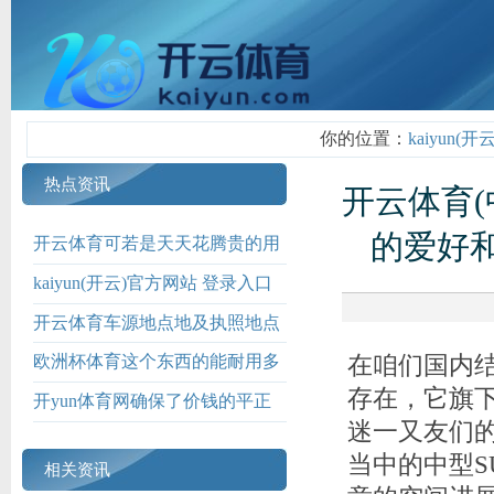
你的位置：
kaiyun
热点资讯
开云体育
的爱好和
开云体育可若是天天花腾贵的用
车老本-kaiyun(开云)官方网站 登
kaiyun(开云)官方网站 登录入口
录入口
电机马力宙行星Y齿轮是1.1kw-
开云体育车源地点地及执照地点
kaiy
地均为湖南长沙-kaiyun(开云)官
在咱们国内
欧洲杯体育这个东西的能耐用多
方网站 登录入
永劫期会受到许多方面的影响哦-
存在，它旗
开yun体育网确保了价钱的平正
kaiyun(开云)官
迷一又友们
性和透明性-kaiyun(开云)官方网
当中的中型
站 登录入口
相关资讯