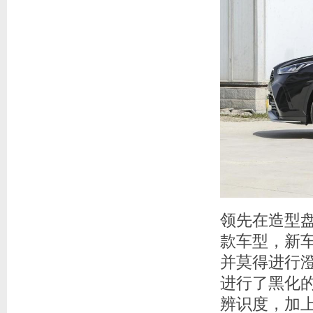
领先在造型
款车型，新
并莫得进行
进行了黑化
辨识度，加