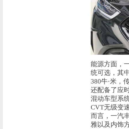
能源方面，一
统可选，其中
380牛·米
还配备了应时
混动车型系统
CVT无级变速
而言，一汽
雅以及内饰