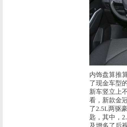
内饰盘算推
了现金车型
新车竖立上
看，新款金冠
了2.5L两
匙，其中，2
及增多了后视