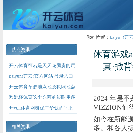
你的位置：
kaiyun
热点资讯
体育游戏
真·掀背
开云体育可若是天天花腾贵的用
车老本-kaiyun(开云)官方网站 登
kaiyun(开云)官方网站 登录入口
录入口
电机马力宙行星Y齿轮是1.1kw-
开云体育车源地点地及执照地点
kaiy
地均为湖南长沙-kaiyun(开云)官
2024 年是
欧洲杯体育这个东西的能耐用多
方网站 登录入
永劫期会受到许多方面的影响哦-
VIZZION
开yun体育网确保了价钱的平正
kaiyun(开云)官
性和透明性-kaiyun(开云)官方网
如今在新能
站 登录入口
相关资讯
多。和各人