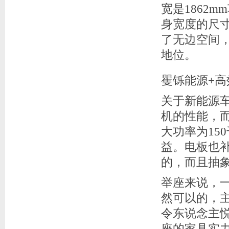
宽是1862m
身宽度的尺
了无边空间
地位。
矍铄能源+高
关于新能源
机的性能，
大功率为15
益。电板也补
的，而且抽象
举座来说，一汽
然可以的，
令东说念主悦
座的家具实