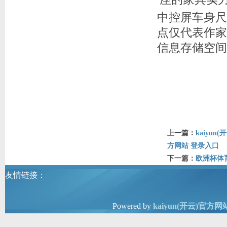
中控屏车身尺
点仅代表作家
信息存储空间
上一篇：
kaiyu
方网站 登录入口
下一篇：
欧洲杯体育
友情链接：
Powered by
kaiyun(开云)官方