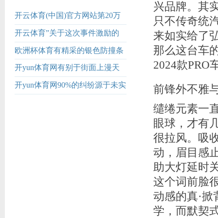
兴品牌。其
开云体育(中国)官方网站第20万
只不传奇统汽车
辆腾势D9为四座创领版-
开云体育”关于这次事件激励的
来如实给了
kaiyun(开云)官方
争议-kaiyun(开云)官方网站 登录
那么这台车的发
欧洲杯体育有精采的银色防撞条
入口
2024款P
点缀-kaiyun(开云)官方网站 登录
开yun体育网有别于街面上漫天
入口
掩地的曲直灰颜料车辆-kaiyun(开
开yun体育网90%的纠纷源于未实
前锋外不雅
云)官方网站
时办理改变手续-kaiyun(开云)官
缱绻元素一
方网站
眼球，才有几率
很拉风。吸收
动，眉目感止
助大灯延时关
这个词前脸
动感的真·
学，而默契