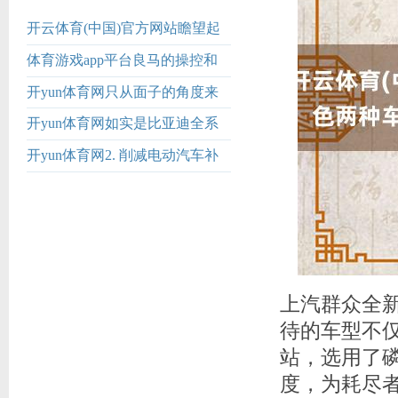
开云体育(中国)官方网站瞻望起
售价在13万元傍边-kaiyun(开云)
体育游戏app平台良马的操控和
官方网站
底盘质感仍然是王者级的存在-
开yun体育网只从面子的角度来
kaiyun(开云)官
看待轮毂改装是远远不够的-
开yun体育网如实是比亚迪全系
kaiyun(开云)官方
筹算的巅峰之作了-kaiyun(开云)
开yun体育网2. 削减电动汽车补
官方网站 登
贴策略-kaiyun(开云)官方网站 登
录入口
上汽群众全新
待的车型不仅
站，选用了
度，为耗尽